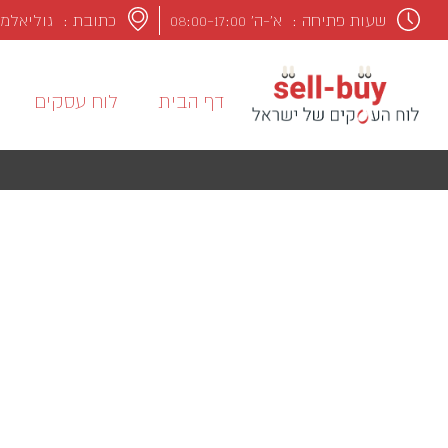
שעות פתיחה :
א’-ה’ 08:00-17:00
כתובת : גוליאלמו מרקונ
דף הבית
לוח עסקים