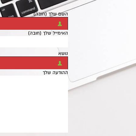
השם שלך (חובה)
האימייל שלך (חובה)
נושא
ההודעה שלך