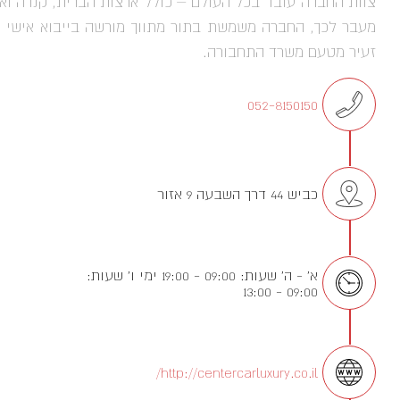
צוות החברה עובד בכל העולם – כולל ארצות הברית, קנדה ואי
מעבר לכך, החברה משמשת בתור מתווך מורשה בייבוא אישי וי
זעיר מטעם משרד התחבורה.
052-8150150
כביש 44 דרך השבעה 9 אזור
א’ - ה’ שעות: 09:00 - 19:00 ימי ו’ שעות:
09:00 - 13:00
http://centercarluxury.co.il/