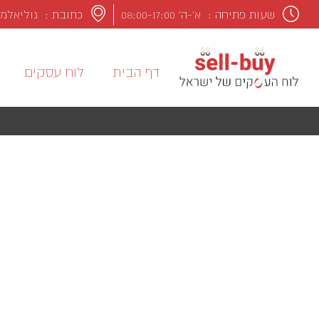
שעות פתיחה :
א’-ה’ 08:00-17:00
כתובת : גוליאלמו מרקונ
דף הבית
לוח עסקים