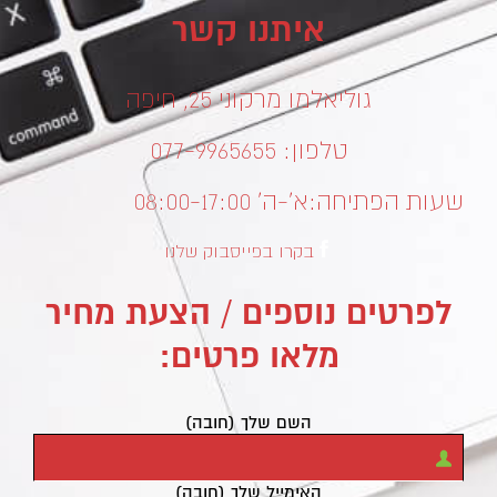
איתנו קשר
גוליאלמו מרקוני 25, חיפה
טלפון: 077-9965655
שעות הפתיחה:
א’-ה’ 08:00-17:00
בקרו בפייסבוק שלנו
לפרטים נוספים / הצעת מחיר
מלאו פרטים:
השם שלך (חובה)
האימייל שלך (חובה)