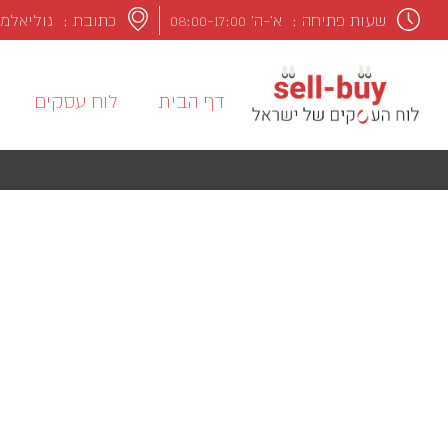
שעות פתיחה :
א’-ה’ 08:00-17:00
כתובת : גוליאלמו מרקונ
דף הבית
לוח עסקים