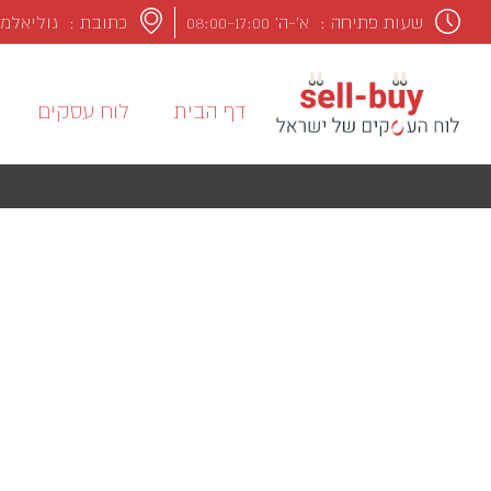
שעות פתיחה :
א’-ה’ 08:00-17:00
כתובת : גוליאלמו מרקונ
דף הבית
לוח עסקים