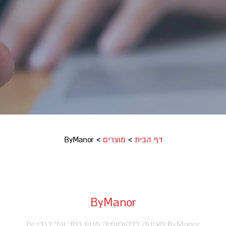
דף הבית
>
מוצרים
>
ByManor
ByManor
ByManor מציעה ללקוחותיה מגוון רחב של בגדי ים