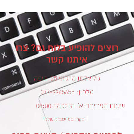
רוצים להופיע בלוח גם? צרו
איתנו קשר
גוליאלמו מרקוני 25, חיפה
טלפון: 077-9965655
שעות הפתיחה:
א’-ה’ 08:00-17:00
בקרו בפייסבוק שלנו