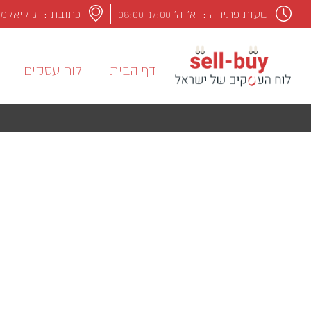
שעות פתיחה :
א’-ה’ 08:00-17:00
כתובת : גוליאלמו מרקונ
דף הבית
לוח עסקים