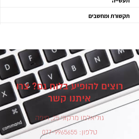
תעשייה
תקשורת ומחשבים
רוצים להופיע בלוח גם? צרו
איתנו קשר
גוליאלמו מרקוני 25, חיפה
טלפון: 077-9965655