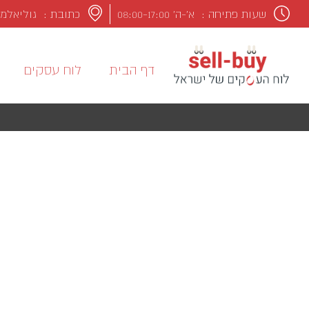
שעות פתיחה :
א’-ה’ 08:00-17:00
כתובת : גוליאלמו מרקונ
דף הבית
לוח עסקים