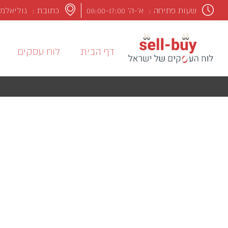
שעות פתיחה :
א’-ה’ 08:00-17:00
כתובת : גוליאלמו מרקונ
דף הבית
לוח עסקים