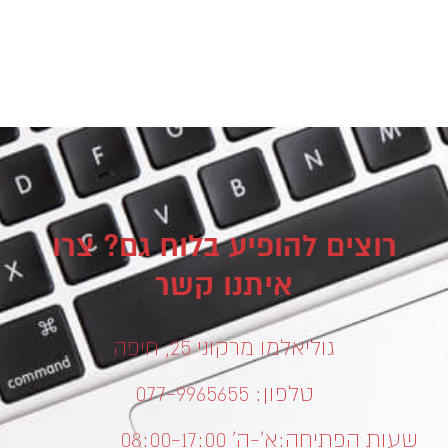
רוצים להופיע בלוח גם? צרו
איתנו קשר
גוליאלמו מרקוני 25, חיפה
טלפון: 077-9965655
שעות הפתיחה:
א’-ה’ 08:00-17:00