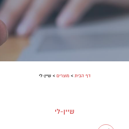
דף הבית
>
מוצרים
>
שיין-לי
שיין-לי