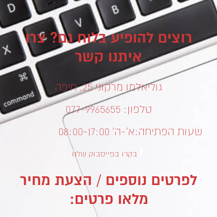
רוצים להופיע בלוח גם? צרו
איתנו קשר
גוליאלמו מרקוני 25, חיפה
טלפון: 077-9965655
שעות הפתיחה:
א’-ה’ 08:00-17:00
בקרו בפייסבוק שלנו
לפרטים נוספים / הצעת מחיר
מלאו פרטים: