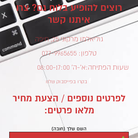
רוצים להופיע בלוח גם? צרו
איתנו קשר
גוליאלמו מרקוני 25, חיפה
טלפון: 077-9965655
שעות הפתיחה:
א’-ה’ 08:00-17:00
בקרו בפייסבוק שלנו
לפרטים נוספים / הצעת מחיר
מלאו פרטים:
השם שלך (חובה)