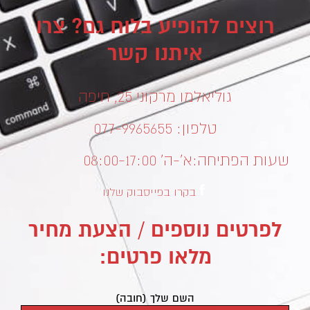
רוצים להופיע בלוח גם? צרו
איתנו קשר
גוליאלמו מרקוני 25, חיפה
טלפון: 077-9965655
שעות הפתיחה:
א’-ה’ 08:00-17:00
בקרו בפייסבוק שלנו
לפרטים נוספים / הצעת מחיר
מלאו פרטים:
השם שלך (חובה)