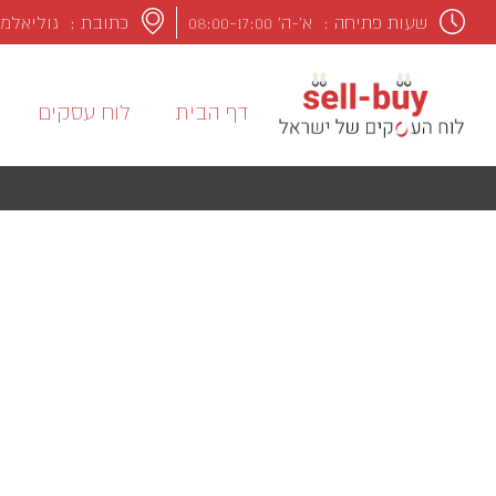
שעות פתיחה :
א’-ה’ 08:00-17:00
כתובת : גוליאלמו מרקונ
דף הבית
לוח עסקים