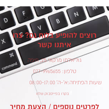
רוצים להופיע בלוח גם? צרו
איתנו קשר
גוליאלמו מרקוני 25, חיפה
טלפון: 077-9965655
שעות הפתיחה:
א’-ה’ 08:00-17:00
בקרו בפייסבוק שלנו
לפרטים נוספים / הצעת מחיר