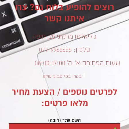
רוצים להופיע בלוח גם? צרו
איתנו קשר
גוליאלמו מרקוני 25, חיפה
טלפון: 077-9965655
שעות הפתיחה:
א’-ה’ 08:00-17:00
בקרו בפייסבוק שלנו
לפרטים נוספים / הצעת מחיר
מלאו פרטים:
השם שלך (חובה)