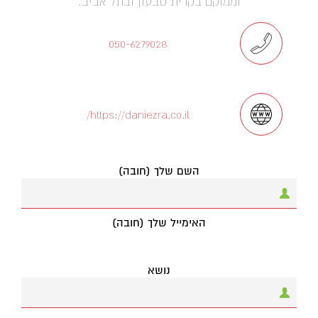
וממוקם בקרית טבעון ובתל אביב.
050-6279028
https://daniezra.co.il/
השם שלך (חובה)
האימייל שלך (חובה)
נושא