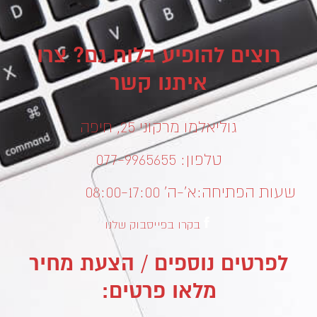
רוצים להופיע בלוח גם? צרו
איתנו קשר
גוליאלמו מרקוני 25, חיפה
טלפון: 077-9965655
שעות הפתיחה:
א’-ה’ 08:00-17:00
בקרו בפייסבוק שלנו
לפרטים נוספים / הצעת מחיר
מלאו פרטים: