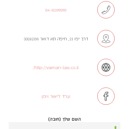
04-8289090
דרך יפו 21, חיפה תא דואר 3326208
http://vaiman-law.co.il/
עו"ד ליאור וימן
השם שלך (חובה)