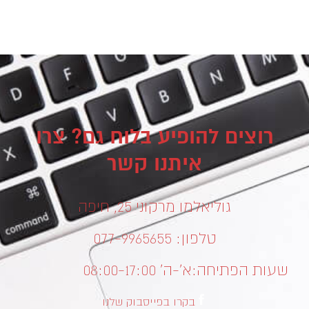
רוצים להופיע בלוח גם? צרו
איתנו קשר
גוליאלמו מרקוני 25, חיפה
טלפון: 077-9965655
שעות הפתיחה:
א’-ה’ 08:00-17:00
בקרו בפייסבוק שלנו