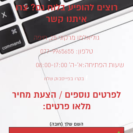
רוצים להופיע בלוח גם? צרו
איתנו קשר
גוליאלמו מרקוני 25, חיפה
טלפון: 077-9965655
שעות הפתיחה:
א’-ה’ 08:00-17:00
בקרו בפייסבוק שלנו
לפרטים נוספים / הצעת מחיר
מלאו פרטים:
השם שלך (חובה)