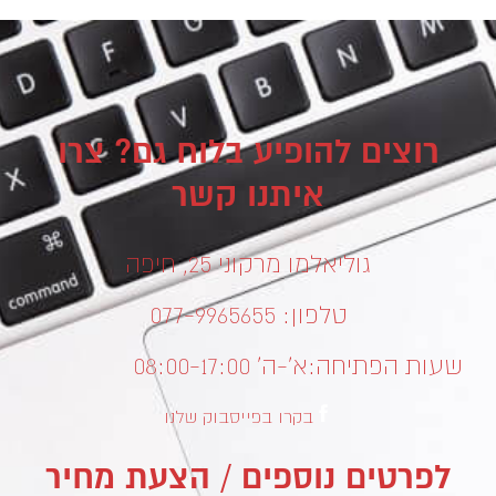
רוצים להופיע בלוח גם? צרו
איתנו קשר
גוליאלמו מרקוני 25, חיפה
טלפון: 077-9965655
שעות הפתיחה:
א’-ה’ 08:00-17:00
בקרו בפייסבוק שלנו
לפרטים נוספים / הצעת מחיר