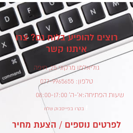
רוצים להופיע בלוח גם? צרו
איתנו קשר
גוליאלמו מרקוני 25, חיפה
טלפון: 077-9965655
שעות הפתיחה:
א’-ה’ 08:00-17:00
בקרו בפייסבוק שלנו
לפרטים נוספים / הצעת מחיר