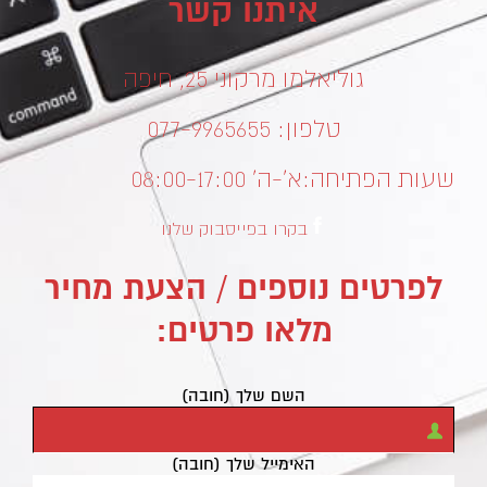
איתנו קשר
גוליאלמו מרקוני 25, חיפה
טלפון: 077-9965655
שעות הפתיחה:
א’-ה’ 08:00-17:00
בקרו בפייסבוק שלנו
לפרטים נוספים / הצעת מחיר
מלאו פרטים:
השם שלך (חובה)
האימייל שלך (חובה)