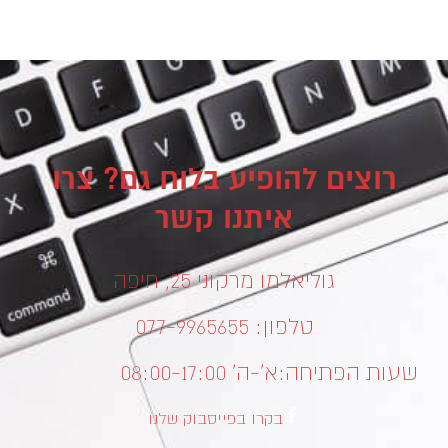
רוצים להופיע בלוח גם? צרו
איתנו קשר
גוליאלמו מרקוני 25, חיפה
טלפון: 077-9965655
שעות הפתיחה:
א’-ה’ 08:00-17:00
בקרו בפייסבוק שלנו