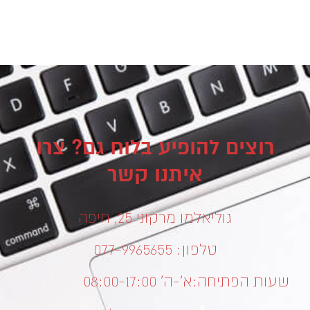
רוצים להופיע בלוח גם? צרו
איתנו קשר
גוליאלמו מרקוני 25, חיפה
טלפון: 077-9965655
שעות הפתיחה:
א’-ה’ 08:00-17:00