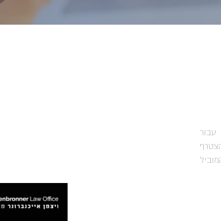
עבור
הצטרף
מוביל