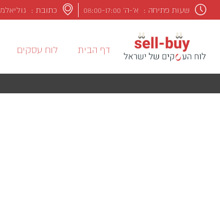
שעות פתיחה :
א’-ה’ 08:00-17:00
כתובת : גוליאלמו מרקונ
דף הבית
לוח עסקים