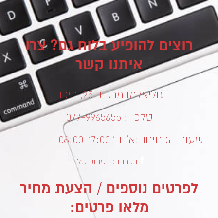
רוצים להופיע בלוח גם? צרו
איתנו קשר
גוליאלמו מרקוני 25, חיפה
טלפון: 077-9965655
שעות הפתיחה:
א’-ה’ 08:00-17:00
בקרו בפייסבוק שלנו
לפרטים נוספים / הצעת מחיר
מלאו פרטים: