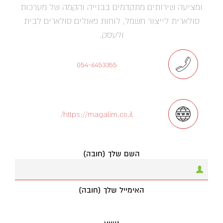
ומציעה שירותים מתקדמים בבנייה והקמה של מערכות
סולארית לייצור חשמל, לוחות פאנלים סולארים לבית
ולעסק.
054-6453355
https://magalim.co.il/
השם שלך (חובה)
האימייל שלך (חובה)