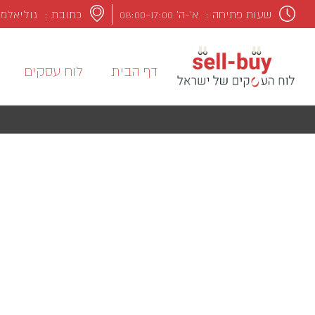
שעות פתיחה :
א’-ה’ 08:00-17:00
כתובת : גוליאלמו מרקונ
דף הבית
לוח עסקים