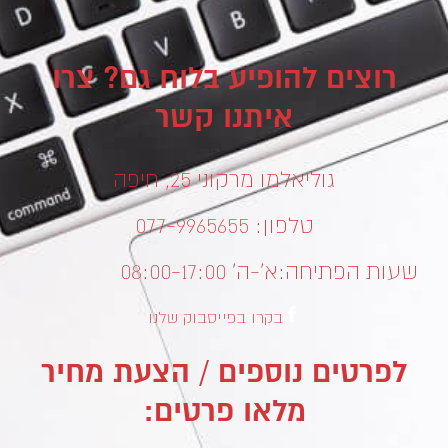
רוצים להופיע בלוח גם? צרו
איתנו קשר
גוליאלמו מרקוני 25, חיפה
טלפון: 077-9965655
שעות הפתיחה:
א’-ה’ 08:00-17:00
בקרו בפייסבוק שלנו
לפרטים נוספים / הצעת מחיר
מלאו פרטים: