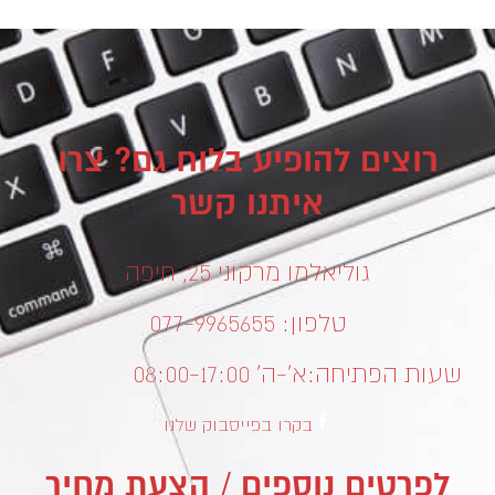
רוצים להופיע בלוח גם? צרו
איתנו קשר
גוליאלמו מרקוני 25, חיפה
טלפון: 077-9965655
שעות הפתיחה:
א’-ה’ 08:00-17:00
בקרו בפייסבוק שלנו
לפרטים נוספים / הצעת מחיר