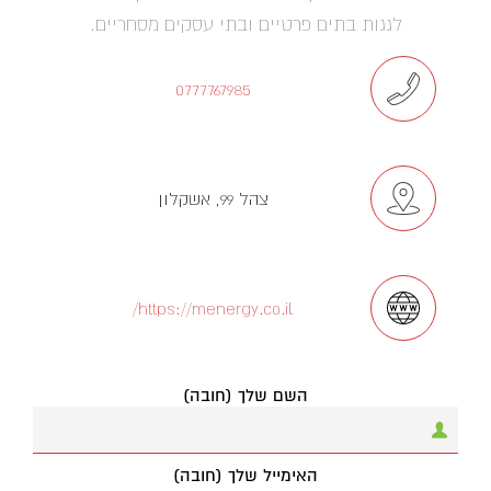
לגגות בתים פרטיים ובתי עסקים מסחריים.
0777767985
צהל 99, אשקלון
https://menergy.co.il/
השם שלך (חובה)
האימייל שלך (חובה)