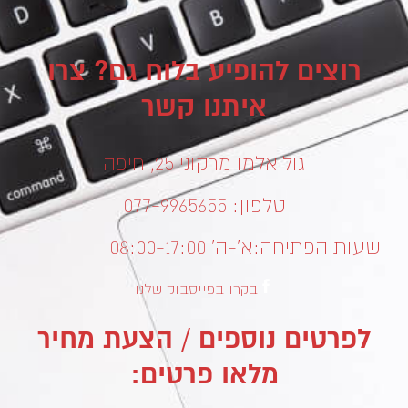
רוצים להופיע בלוח גם? צרו
איתנו קשר
גוליאלמו מרקוני 25, חיפה
טלפון: 077-9965655
שעות הפתיחה:
א’-ה’ 08:00-17:00
בקרו בפייסבוק שלנו
לפרטים נוספים / הצעת מחיר
מלאו פרטים: