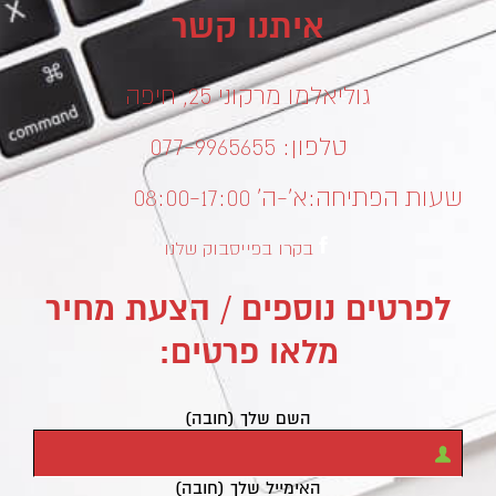
איתנו קשר
גוליאלמו מרקוני 25, חיפה
טלפון: 077-9965655
שעות הפתיחה:
א’-ה’ 08:00-17:00
בקרו בפייסבוק שלנו
לפרטים נוספים / הצעת מחיר
מלאו פרטים:
השם שלך (חובה)
האימייל שלך (חובה)