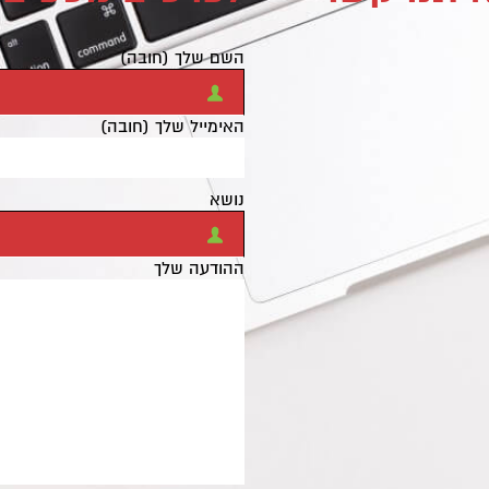
השם שלך (חובה)
האימייל שלך (חובה)
נושא
ההודעה שלך