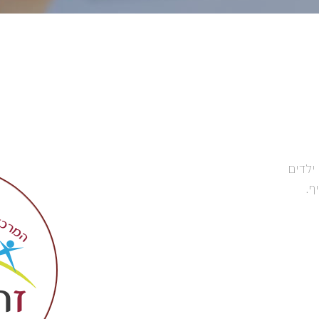
ילדים
ף.