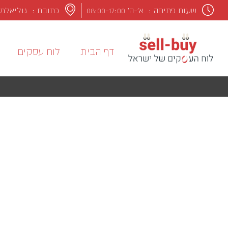
שעות פתיחה :
א’-ה’ 08:00-17:00
כתובת : גוליאלמו מרקונ
דף הבית
לוח עסקים