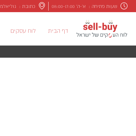
שעות פתיחה :
א’-ה’ 08:00-17:00
כתובת : גוליאלמו מרקונ
דף הבית
לוח עסקים