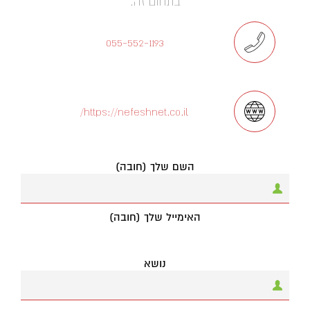
בתחום זה.
055-552-1193
https://nefeshnet.co.il/
השם שלך (חובה)
האימייל שלך (חובה)
נושא