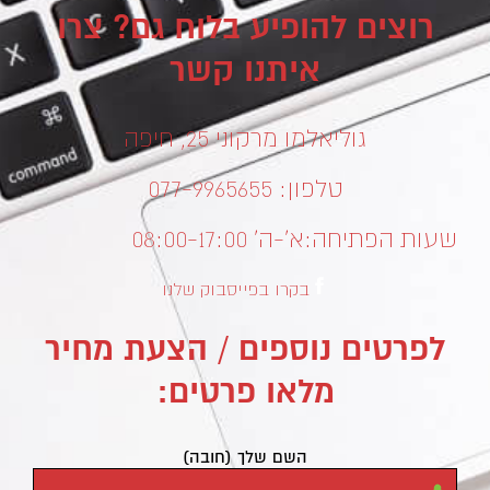
רוצים להופיע בלוח גם? צרו
איתנו קשר
גוליאלמו מרקוני 25, חיפה
טלפון: 077-9965655
שעות הפתיחה:
א’-ה’ 08:00-17:00
בקרו בפייסבוק שלנו
לפרטים נוספים / הצעת מחיר
מלאו פרטים:
השם שלך (חובה)