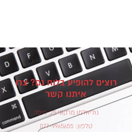
רוצים להופיע בלוח גם? צרו
איתנו קשר
גוליאלמו מרקוני 25, חיפה
טלפון: 077-9965655