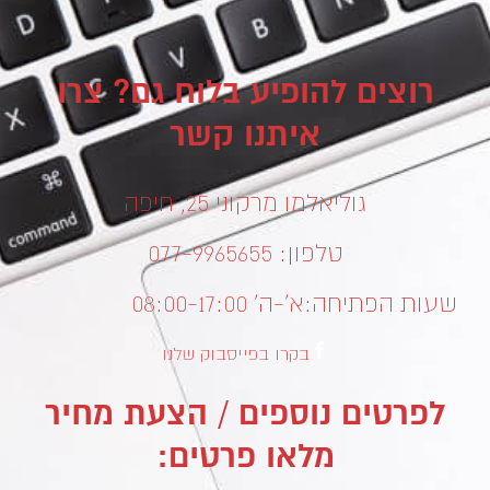
רוצים להופיע בלוח גם? צרו
איתנו קשר
גוליאלמו מרקוני 25, חיפה
טלפון: 077-9965655
שעות הפתיחה:
א’-ה’ 08:00-17:00
בקרו בפייסבוק שלנו
לפרטים נוספים / הצעת מחיר
מלאו פרטים: