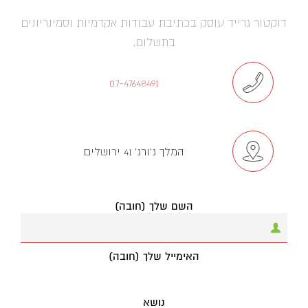
דוקטור גרייד עוסק בכתיבת עבודות אקדמיות וסמינריונים
בתשלום.
07-47648491
המלך ג'ורג' 41 ירושלים
השם שלך (חובה)
האימייל שלך (חובה)
נושא