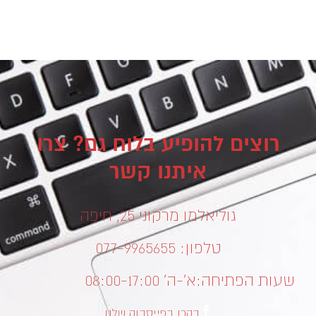
רוצים להופיע בלוח גם? צרו
איתנו קשר
גוליאלמו מרקוני 25, חיפה
טלפון: 077-9965655
שעות הפתיחה:
א’-ה’ 08:00-17:00
בקרו בפייסבוק שלנו