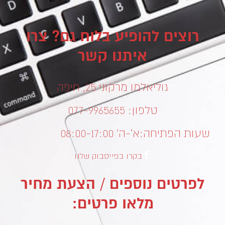
רוצים להופיע בלוח גם? צרו
איתנו קשר
גוליאלמו מרקוני 25, חיפה
טלפון: 077-9965655
שעות הפתיחה:
א’-ה’ 08:00-17:00
בקרו בפייסבוק שלנו
לפרטים נוספים / הצעת מחיר
מלאו פרטים: