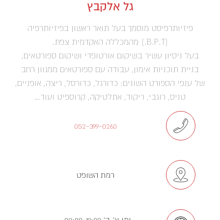
גל אלקבץ
פיזיותרפיסט מוסמך בעל תואר ראשון בפיזיותרפיה
(B.P.T.) מהמכללה האקדמית צפת.
בעל ניסיון עשיר בשיקום אורטופדי ושיקום ספורטאים,
בניית תוכניות אימון, עבודה עם ספורטאים ממגוון רחב
של ענפי הספורט השונים: כדורגל, כדורסל, ריצה, אופניים,
טניס, רוגבי, ריקוד, אתלטיקה, קרוספיט ועוד…
052-399-0260
רמת השופט
ימי א’-ה’ 08:00-19:00 ,