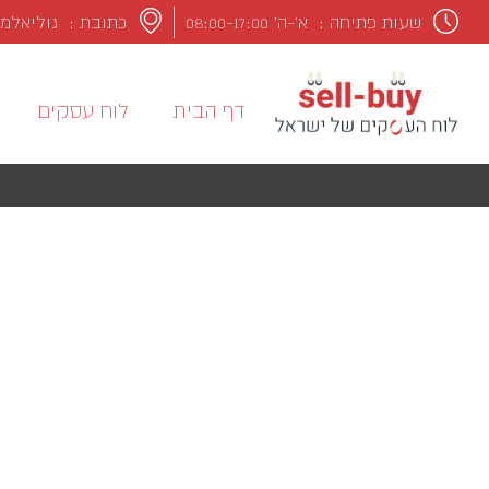
שעות פתיחה :
א’-ה’ 08:00-17:00
כתובת : גוליאלמו מרקונ
דף הבית
לוח עסקים