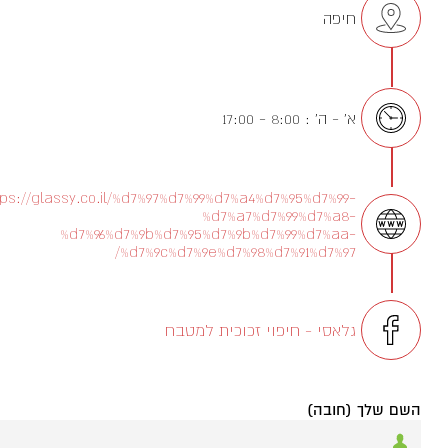
חיפה
א' - ה' : 8:00 - 17:00
tps://glassy.co.il/%d7%97%d7%99%d7%a4%d7%95%d7%99-
%d7%a7%d7%99%d7%a8-
%d7%96%d7%9b%d7%95%d7%9b%d7%99%d7%aa-
%d7%9c%d7%9e%d7%98%d7%91%d7%97/
גלאסי - חיפוי זכוכית למטבח
השם שלך (חובה)