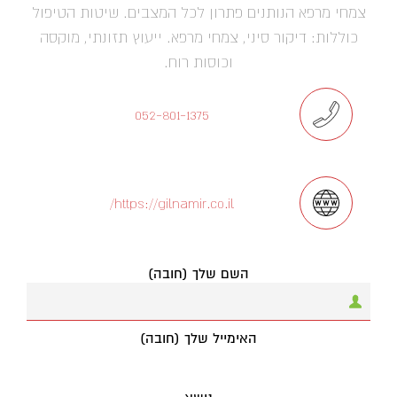
צמחי מרפא הנותנים פתרון לכל המצבים. שיטות הטיפול
כוללות: דיקור סיני, צמחי מרפא. ייעוץ תזונתי, מוקסה
וכוסות רוח.
052-801-1375
https://gilnamir.co.il/
השם שלך (חובה)
האימייל שלך (חובה)