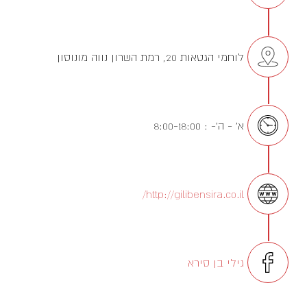
לוחמי הגטאות 20, רמת השרון נווה מונוסון
א' - ה'- : 8:00-18:00
http://gilibensira.co.il/
גילי בן סירא