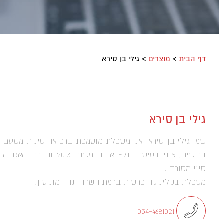
דף הבית
>
מוצרים
>
גילי בן סירא
גילי בן סירא
שמי גילי בן סירא ואני מטפלת מוסמכת ברפואה סינית מטעם 
ברושים, אוניברסיטת תל- אביב משנת 2013 וחבר
סיני מסורתי.
מטפלת בקליניקה פרטית ברמת השרון ונווה מונוסון.
054-4681021