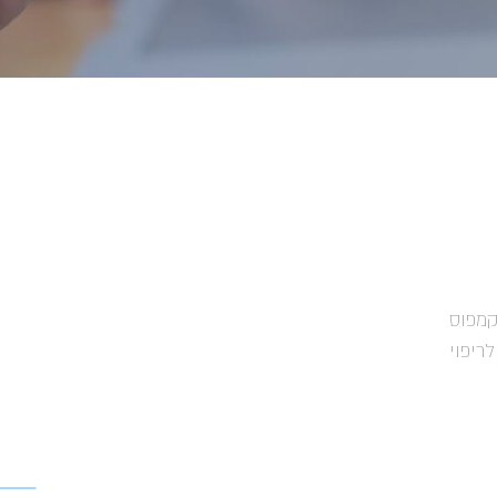
קמפוס
ת האגודה לריפוי