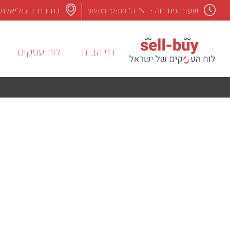
שעות פתיחה :
א’-ה’ 08:00-17:00
כתובת : גוליאלמו מרקונ
דף הבית
לוח עסקים