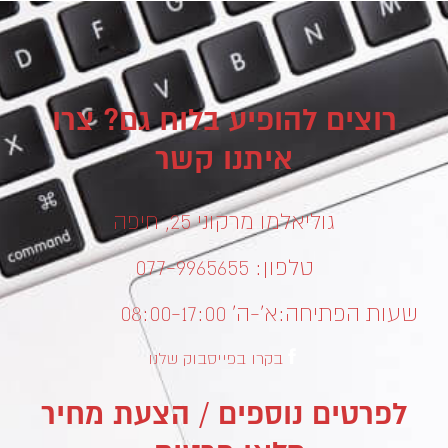
רוצים להופיע בלוח גם? צרו
איתנו קשר
גוליאלמו מרקוני 25, חיפה
טלפון: 077-9965655
שעות הפתיחה:
א’-ה’ 08:00-17:00
בקרו בפייסבוק שלנו
לפרטים נוספים / הצעת מחיר