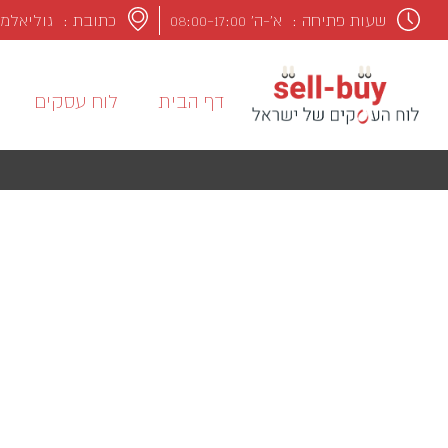
שעות פתיחה :
א’-ה’ 08:00-17:00
כתובת : גוליאלמו מרקונ
דף הבית
לוח עסקים