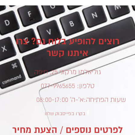
רוצים להופיע בלוח גם? צרו
איתנו קשר
גוליאלמו מרקוני 25, חיפה
טלפון: 077-9965655
שעות הפתיחה:
א’-ה’ 08:00-17:00
בקרו בפייסבוק שלנו
לפרטים נוספים / הצעת מחיר