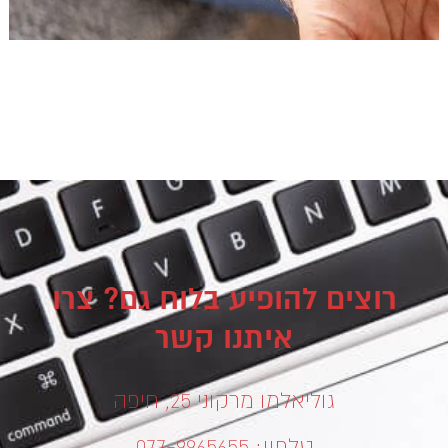
רוצים להופיע בלוח גם? צרו
איתנו קשר
גוליאלמו מרקוני 25, חיפה
טלפון: 077-9965655