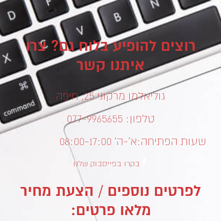
רוצים להופיע בלוח גם? צרו
איתנו קשר
גוליאלמו מרקוני 25, חיפה
טלפון: 077-9965655
שעות הפתיחה:
א’-ה’ 08:00-17:00
בקרו בפייסבוק שלנו
לפרטים נוספים / הצעת מחיר
מלאו פרטים: