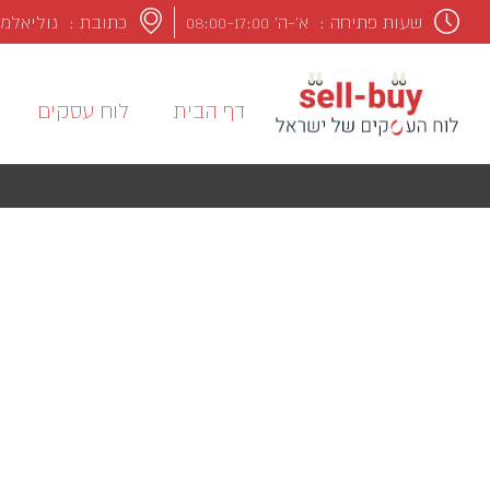
שעות פתיחה :
א’-ה’ 08:00-17:00
כתובת : גוליאלמו מרקונ
דף הבית
לוח עסקים