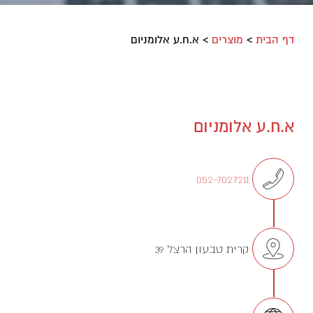
דף הבית
>
מוצרים
>
א.ח.ע אלומניום
א.ח.ע אלומניום
052-7027211
קרית טבעון הרצל 39