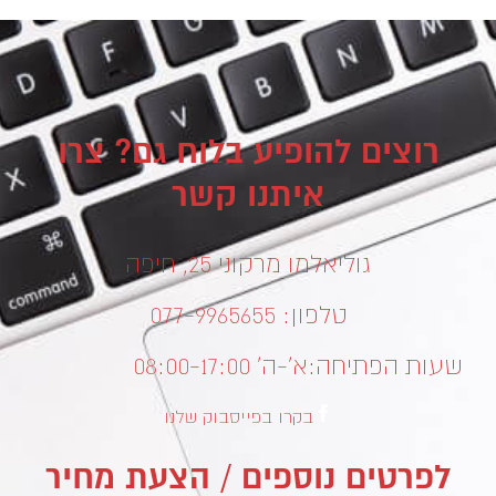
רוצים להופיע בלוח גם? צרו
איתנו קשר
גוליאלמו מרקוני 25, חיפה
טלפון: 077-9965655
שעות הפתיחה:
א’-ה’ 08:00-17:00
בקרו בפייסבוק שלנו
לפרטים נוספים / הצעת מחיר