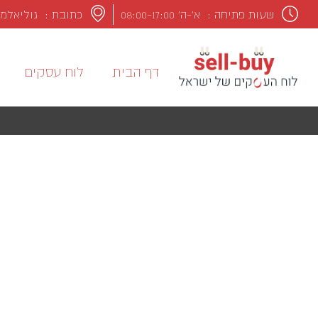
שעות פתיחה :
א’-ה’ 08:00-17:00
כתובת : גוליאלמו מרקונ
דף הבית
לוח עסקים